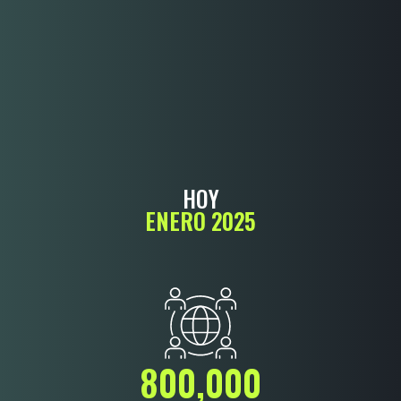
Este año lanzaré el primero de los 7 libros que publicaré en
2025, tiene por título tentativo “El ADN del liderazgo” en
donde compartiré el liderazgo para que cualquier persona
logre crear un proyecto en cohesión que trabaje sin
necesidad estar ahí, logrando vivir en verdadera libertad.
HOY
ENERO 2025
800,000