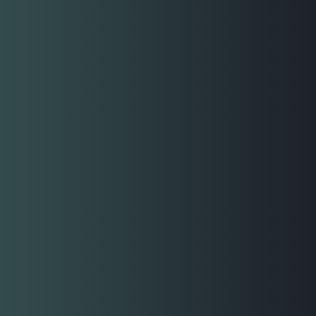
SAAS
Incursionamos con dos nuevas empresas que brindan
servicio de automatización para obtención de clientes a
través de internet. Actualmente contamos una base
cercana a 1000 clientes activos con modelo de
suscripción.
2025
PRIMER LIBRO