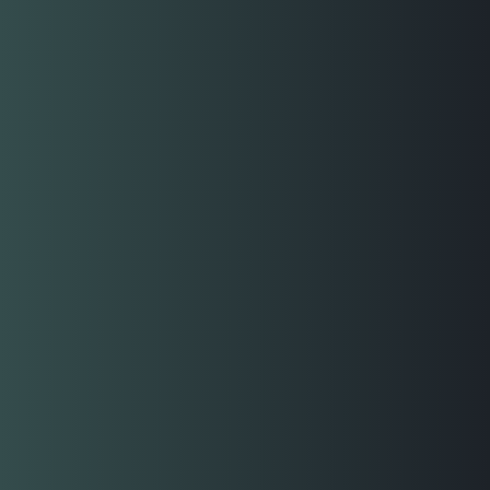
GATIER
La marca de agua Gatier cobra vida en uno de nuestros
eventos masivos de formación de empresarios como
prueba de que nuestra metodología de crecimiento de
negocios funciona para cualquier tipo de negocio.
Teníamos que demostrarlo, no sólo con casos de éxitos de
otros clientes, sino con una nueva empresa en una
industria muy competida.
2023