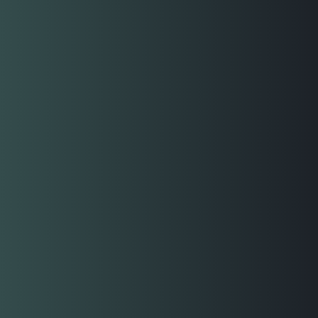
PRODUCTORA Y ONE LIFE LEGACY
Decidimos crear una empresa de producción de eventos
para recortar nuestro gasto más importante, así como
servir a nuestros colaboradores y clientes. Asímismo
abrimos una empresa simil a Una Vida Un Legado llamada
One Life LEGACY con base en USA.
2024