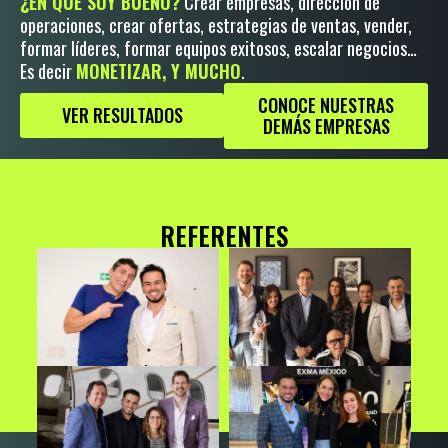
¿EN QUÉ SOY BUENO?
Crear empresas, dirección de
operaciones, crear ofertas, estrategias de ventas, vender,
formar líderes, formar equipos exitosos, escalar negocios…
Es decir
MONETIZAR, Y MUCHO
.
CONOCE NUESTRAS
VER RESULTADOS
DEMÁS EMPRESAS
REFERENTES