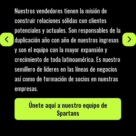
s,
Nuestros vendedores tienen la misión de
Nue
construir relaciones sólidas con clientes
enc
a
potenciales y actuales. Son responsables de la
rel
duplicación año con año de nuestros ingresos
mon
y son el equipo con la mayor expansión y
que
la
crecimiento de toda latinoamérica. Es nuestro
efe
semillero de líderes en las líneas de negocios
tod
así como de formación de socios en nuestras
empresas.
Únete aquí a nuestro equipo de
Spartans