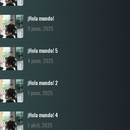
¡Hola mundo!
9 junio, 2025
¡Hola mundo! 5
4 junio, 2025
¡Hola mundo! 2
1 junio, 2025
¡Hola mundo! 4
1 abril, 2025