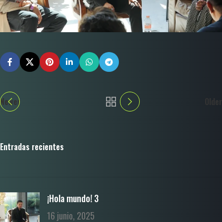
Newer
Older
Entradas recientes
¡Hola mundo! 3
16 junio, 2025