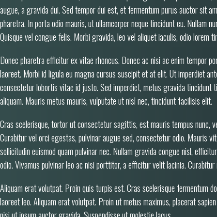
augue, a gravida dui. Sed tempor dui est, et fermentum purus auctor sit am
pharetra. In porta odio mauris, ut ullamcorper neque tincidunt eu. Nullam nu
Quisque vel congue felis. Morbi gravida, leo vel aliquet iaculis, odio lorem ti
Donec pharetra efficitur ex vitae rhoncus. Donec ac nisi ac enim tempor port
laoreet. Morbi id ligula eu magna cursus suscipit et at elit. Ut imperdiet 
consectetur lobortis vitae id justo. Sed imperdiet, metus gravida tincidunt t
aliquam. Mauris metus mauris, vulputate ut nisl nec, tincidunt facilisis elit.
Cras scelerisque, tortor ut consectetur sagittis, est mauris tempus nunc, v
Curabitur vel orci egestas, pulvinar augue sed, consectetur odio. Mauris vit
sollicitudin euismod quam pulvinar nec. Nullam gravida congue nisl, effic
odio. Vivamus pulvinar leo ac nisi porttitor, a efficitur velit lacinia. Curabitu
Aliquam erat volutpat. Proin quis turpis est. Cras scelerisque fermentum dolo
laoreet leo. Aliquam erat volutpat. Proin ut metus maximus, placerat sapien
nisi ut ipsum auctor gravida. Suspendisse ut molestie lacus.