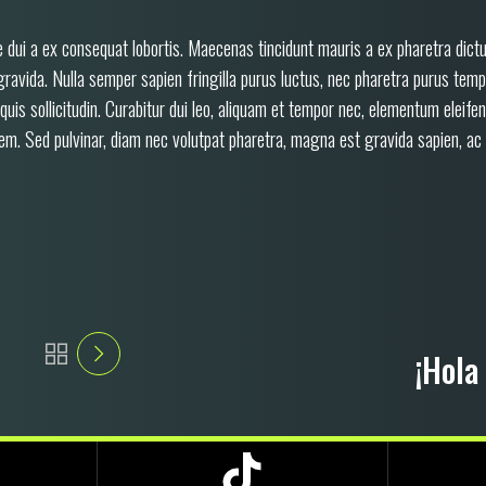
ue dui a ex consequat lobortis. Maecenas tincidunt mauris a ex pharetra dictu
gravida. Nulla semper sapien fringilla purus luctus, nec pharetra purus tem
quis sollicitudin. Curabitur dui leo, aliquam et tempor nec, elementum eleif
orem. Sed pulvinar, diam nec volutpat pharetra, magna est gravida sapien, ac 
¡Hola