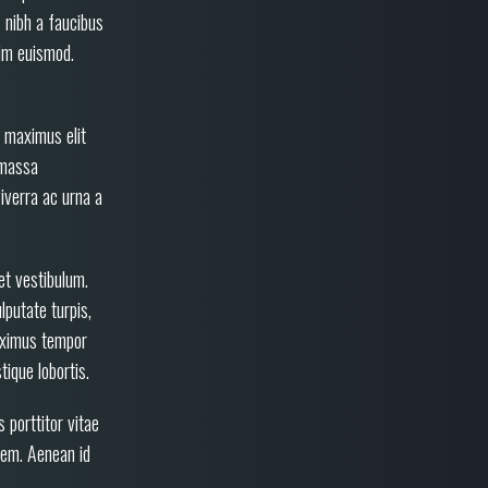
 nibh a faucibus
sim euismod.
n maximus elit
 massa
viverra ac urna a
et vestibulum.
lputate turpis,
maximus tempor
tique lobortis.
 porttitor vitae
 sem. Aenean id