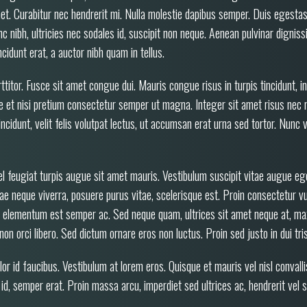
et. Curabitur nec hendrerit mi. Nulla molestie dapibus semper. Duis egestas
nc nibh, ultricies nec sodales id, suscipit non neque. Aenean pulvinar dignis
ncidunt erat, a auctor nibh quam in tellus.
titor. Fusce sit amet congue dui. Mauris congue risus in turpis tincidunt, i
ante et nisi pretium consectetur semper ut magna. Integer sit amet risus nec
incidunt, velit felis volutpat lectus, ut accumsan erat urna sed tortor. Nunc 
el feugiat turpis augue sit amet mauris. Vestibulum suscipit vitae augue eg
ae neque viverra, posuere purus vitae, scelerisque est. Proin consectetur vu
itur elementum est semper ac. Sed neque quam, ultrices sit amet neque at, 
r non orci libero. Sed dictum ornare eros non luctus. Proin sed justo in dui tris
r id faucibus. Vestibulum at lorem eros. Quisque et mauris vel nisl convallis
 id, semper erat. Proin massa arcu, imperdiet sed ultrices ac, hendrerit vel