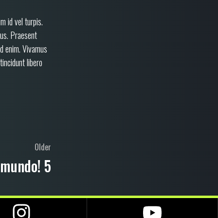
m id vel turpis.
pus. Praesent
end enim. Vivamus
tincidunt libero
Older
 mundo! 5